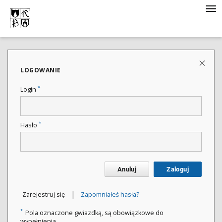
LOGOWANIE
*
Login
*
Hasło
Anuluj
Zaloguj
|
Zarejestruj się
Zapomniałeś hasła?
*
Pola oznaczone gwiazdką, są obowiązkowe do
wypełnienia.