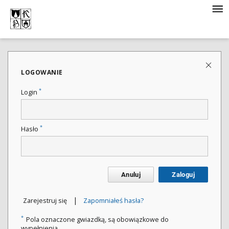
LOGOWANIE
*
Login
*
Hasło
Anuluj
Zaloguj
|
Zarejestruj się
Zapomniałeś hasła?
*
Pola oznaczone gwiazdką, są obowiązkowe do
wypełnienia.