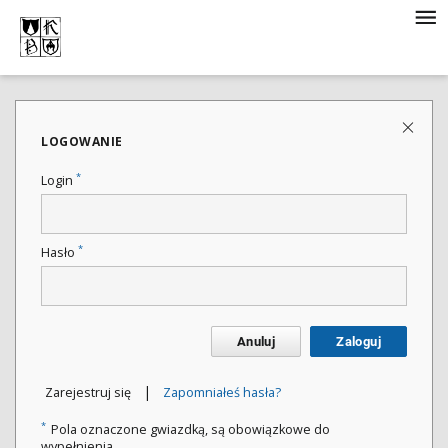
LOGOWANIE
*
Login
*
Hasło
Anuluj
Zaloguj
|
Zarejestruj się
Zapomniałeś hasła?
*
Pola oznaczone gwiazdką, są obowiązkowe do
wypełnienia.