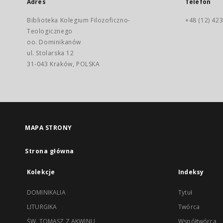
Adres
Telefon
Biblioteka Kolegium Filozoficzno-
+48 (12) 423
Teologicznego
oo. Dominikanów
ul. Stolarska 12
31-043 Kraków, POLSKA
MAPA STRONY
Strona główna
Kolekcje
Indeksy
DOMINIKALIA
Tytuł
LITURGIKA
Twórca
ŚW. TOMASZ Z AKWINU
Współtwórca