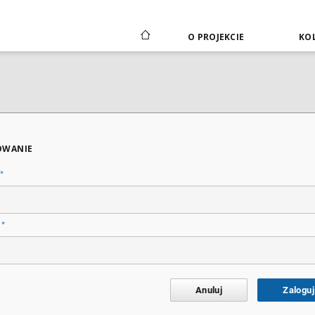
O PROJEKCIE
KOL
OWANIE
*
*
o
Anuluj
Zaloguj