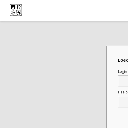
LOG
Login
Hasł