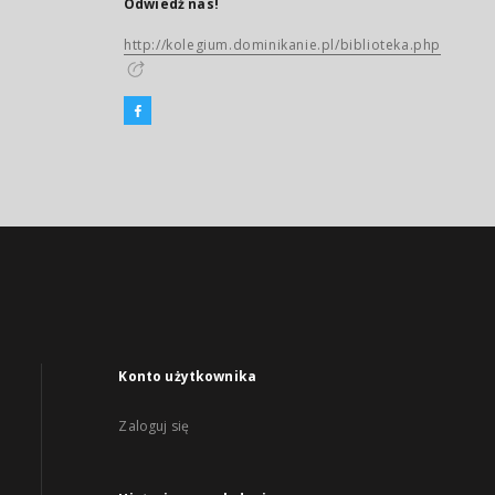
Odwiedź nas!
http://kolegium.dominikanie.pl/biblioteka.php
Konto użytkownika
Zaloguj się