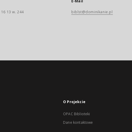
E-Mail
 16 13 w. 244
biblst@dominikanie.pl
O Projekcie
OPAC Biblioteki
Dane kontaktowe