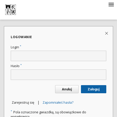
LOGOWANIE
*
Login
*
Hasło
Anuluj
Zaloguj
|
Zarejestruj się
Zapomniałeś hasła?
*
Pola oznaczone gwiazdką, są obowiązkowe do
wypełnienia.