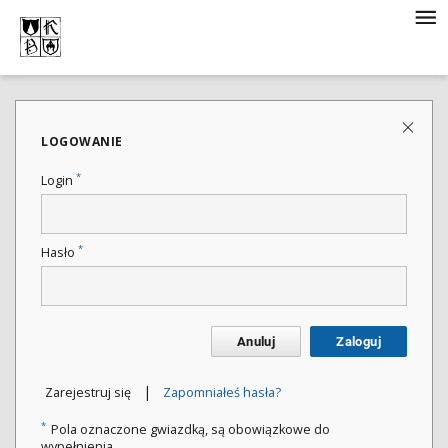
LOGOWANIE
*
Login
*
Hasło
Anuluj
Zaloguj
|
Zarejestruj się
Zapomniałeś hasła?
*
Pola oznaczone gwiazdką, są obowiązkowe do
wypełnienia.