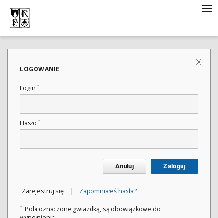
LOGOWANIE
*
Login
*
Hasło
Anuluj
Zaloguj
|
Zarejestruj się
Zapomniałeś hasła?
*
Pola oznaczone gwiazdką, są obowiązkowe do
wypełnienia.