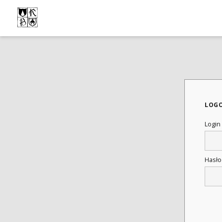
LOG
Login
Hasł