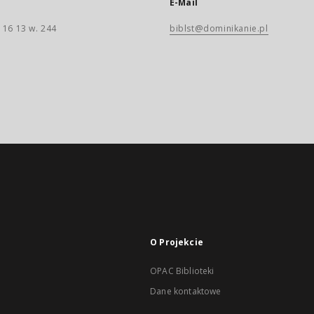
E-Mail
 16 13 w. 244
biblst@dominikanie.pl
O Projekcie
OPAC Biblioteki
Dane kontaktowe