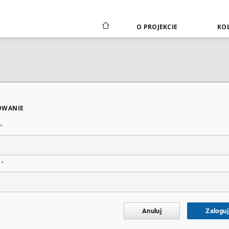
O PROJEKCIE
KOL
OWANIE
*
*
o
Anuluj
Zaloguj