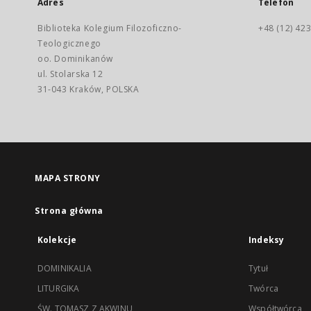
Adres
Telefon
Biblioteka Kolegium Filozoficzno-
+48 (12) 423
Teologicznego
oo. Dominikanów
ul. Stolarska 12
31-043 Kraków, POLSKA
MAPA STRONY
Strona główna
Kolekcje
Indeksy
DOMINIKALIA
Tytuł
LITURGIKA
Twórca
ŚW. TOMASZ Z AKWINU
Współtwórca