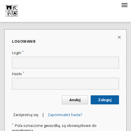
LOGOWANIE
*
Login
*
Hasło
Anuluj
Zaloguj
|
Zarejestruj się
Zapomniałeś hasła?
*
Pola oznaczone gwiazdką, są obowiązkowe do
wypełnienia.