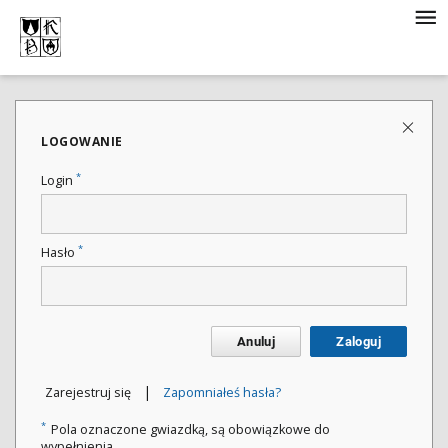
LOGOWANIE
*
Login
*
Hasło
Anuluj
Zaloguj
|
Zarejestruj się
Zapomniałeś hasła?
*
Pola oznaczone gwiazdką, są obowiązkowe do
wypełnienia.