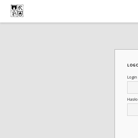
LOG
Login
Hasł