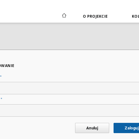
O PROJEKCIE
KOL
OWANIE
*
*
o
Anuluj
Zaloguj