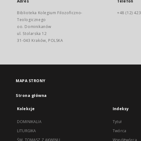
Adres
Telefon
Biblioteka Kolegium Filozoficzno-
+48 (12) 423
Teologicznego
oo. Dominikanów
ul. Stolarska 12
31-043 Kraków, POLSKA
MAPA STRONY
Strona główna
Kolekcje
Indeksy
DOMINIKALIA
Tytuł
LITURGIKA
Twórca
ŚW. TOMASZ Z AKWINU
Współtwórca