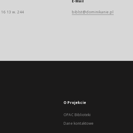
E-Mail
 16 13 w. 244
biblst@dominikanie.pl
O Projekcie
OPAC Biblioteki
Dane kontaktowe