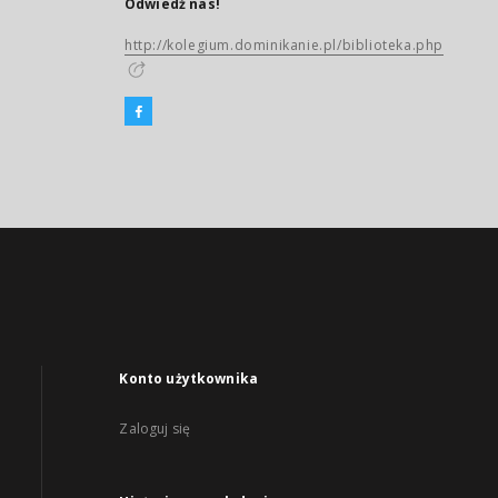
Odwiedź nas!
http://kolegium.dominikanie.pl/biblioteka.php
Konto użytkownika
Zaloguj się