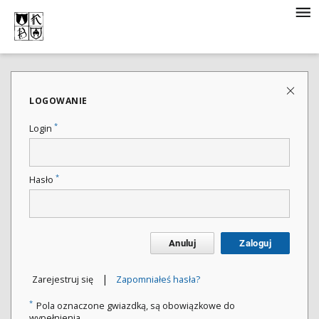
LOGOWANIE
*
Login
*
Hasło
Anuluj
Zaloguj
|
Zarejestruj się
Zapomniałeś hasła?
*
Pola oznaczone gwiazdką, są obowiązkowe do
wypełnienia.