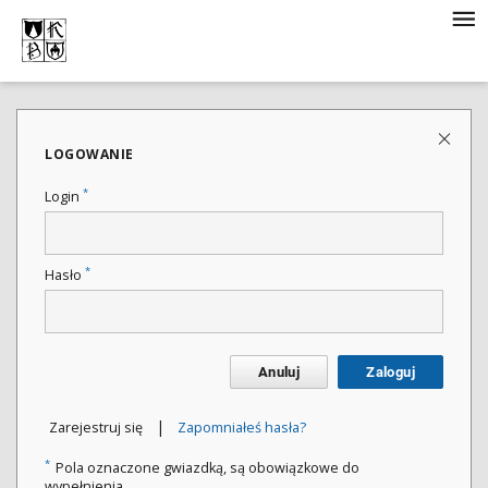
LOGOWANIE
*
Login
*
Hasło
Anuluj
Zaloguj
|
Zarejestruj się
Zapomniałeś hasła?
*
Pola oznaczone gwiazdką, są obowiązkowe do
wypełnienia.