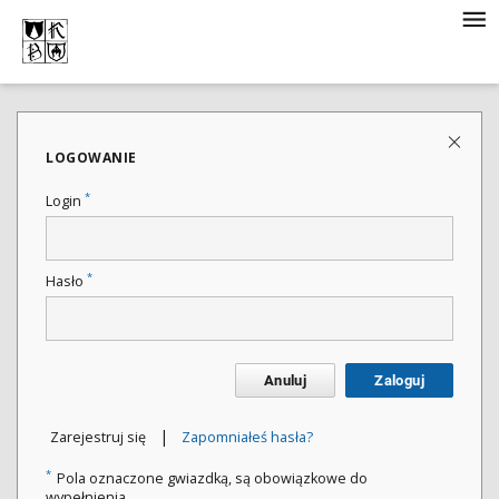
LOGOWANIE
*
Login
*
Hasło
Anuluj
Zaloguj
|
Zarejestruj się
Zapomniałeś hasła?
*
Pola oznaczone gwiazdką, są obowiązkowe do
wypełnienia.