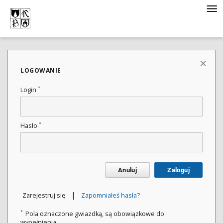
LOGOWANIE
*
Login
*
Hasło
Anuluj
Zaloguj
|
Zarejestruj się
Zapomniałeś hasła?
*
Pola oznaczone gwiazdką, są obowiązkowe do
wypełnienia.