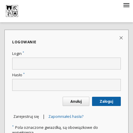
LOGOWANIE
*
Login
*
Hasło
Anuluj
Zaloguj
|
Zarejestruj się
Zapomniałeś hasła?
*
Pola oznaczone gwiazdką, są obowiązkowe do
wypełnienia.