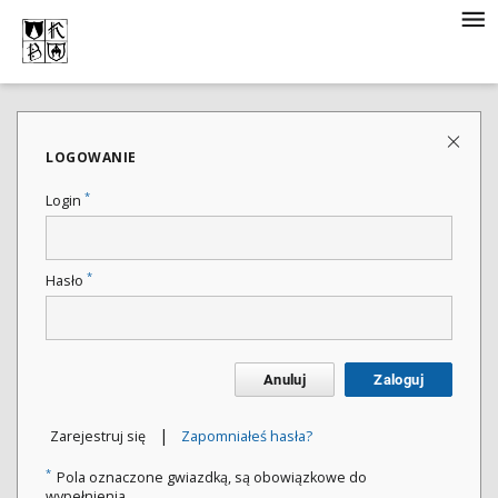
LOGOWANIE
*
Login
*
Hasło
Anuluj
Zaloguj
|
Zarejestruj się
Zapomniałeś hasła?
*
Pola oznaczone gwiazdką, są obowiązkowe do
wypełnienia.