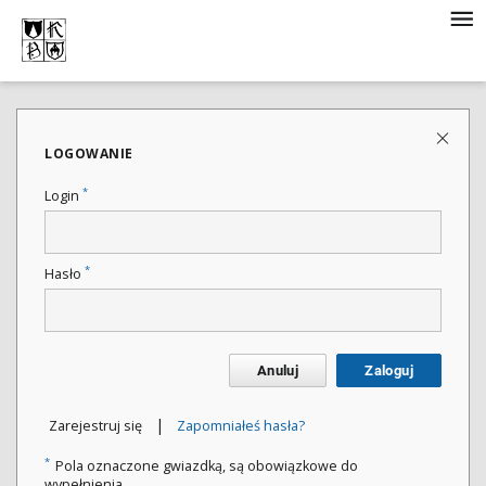
LOGOWANIE
*
Login
*
Hasło
Anuluj
Zaloguj
|
Zarejestruj się
Zapomniałeś hasła?
*
Pola oznaczone gwiazdką, są obowiązkowe do
wypełnienia.