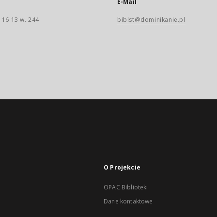
E-Mail
 16 13 w. 244
biblst@dominikanie.pl
O Projekcie
OPAC Biblioteki
Dane kontaktowe