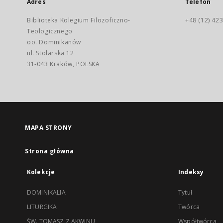
Adres
Telefon
Biblioteka Kolegium Filozoficzno-
+48 (12) 423
Teologicznego
oo. Dominikanów
ul. Stolarska 12
31-043 Kraków, POLSKA
MAPA STRONY
Strona główna
Kolekcje
Indeksy
DOMINIKALIA
Tytuł
LITURGIKA
Twórca
ŚW. TOMASZ Z AKWINU
Współtwórca