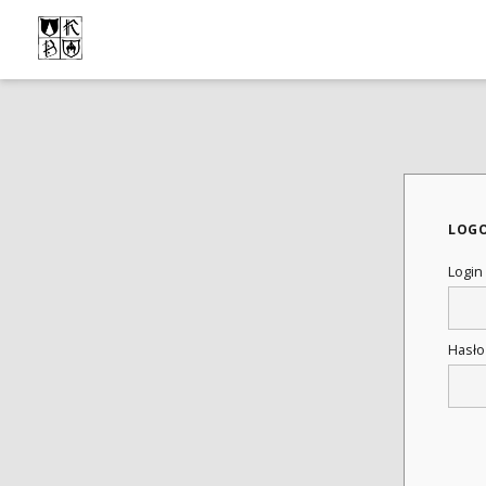
LOG
Login
Hasł