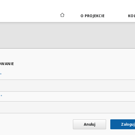
O PROJEKCIE
KOL
OWANIE
*
*
o
Anuluj
Zaloguj