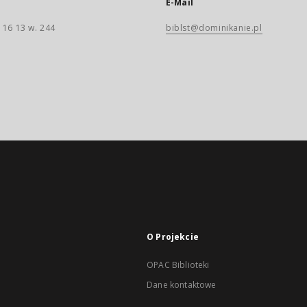
E-Mail
 16 13 w. 244
biblst@dominikanie.pl
O Projekcie
OPAC Biblioteki
Dane kontaktowe