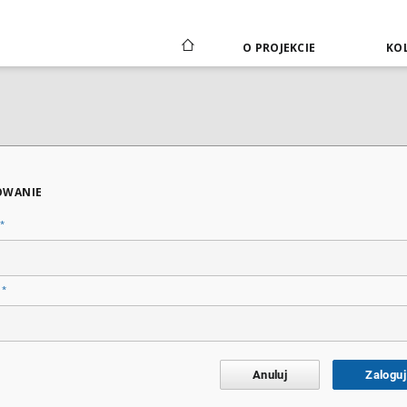
O PROJEKCIE
KOL
OWANIE
*
*
o
Anuluj
Zaloguj