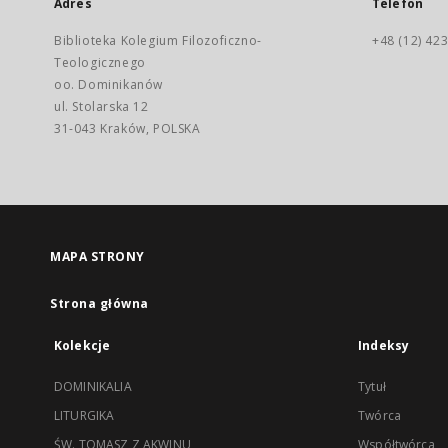
Adres
Telefon
Biblioteka Kolegium Filozoficzno-
+48 (12) 423
Teologicznego
oo. Dominikanów
ul. Stolarska 12
31-043 Kraków, POLSKA
MAPA STRONY
Strona główna
Kolekcje
Indeksy
DOMINIKALIA
Tytuł
LITURGIKA
Twórca
ŚW. TOMASZ Z AKWINU
Współtwórca