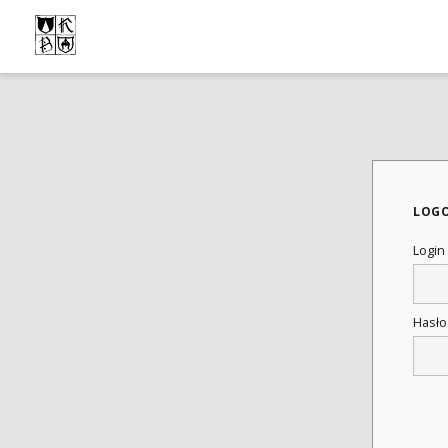
LOG
Login
Hasł