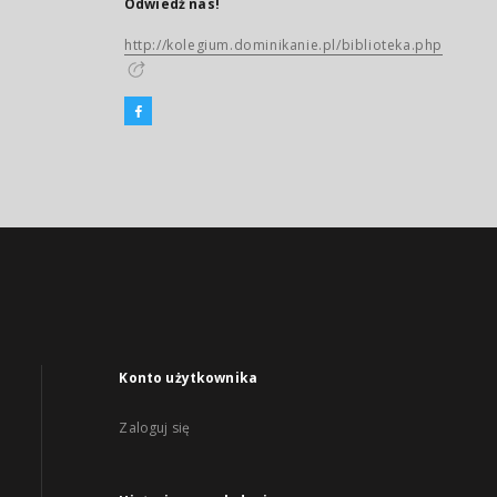
Odwiedź nas!
http://kolegium.dominikanie.pl/biblioteka.php
Konto użytkownika
Zaloguj się