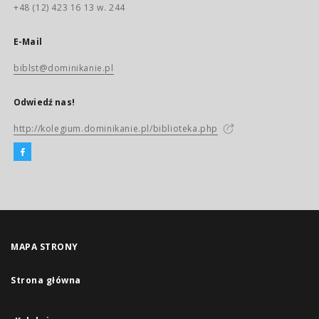
+48 (12) 423 16 13 w. 244
E-Mail
biblst@dominikanie.pl
Odwiedź nas!
http://kolegium.dominikanie.pl/biblioteka.php
MAPA STRONY
Strona główna