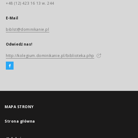
+48 (12) 423 16 13 w. 244
E-Mail
biblst@dominikanie.pl
Odwiedź nas!
http://kolegium.dominikanie.pl/biblioteka.php
MAPA STRONY
Strona główna