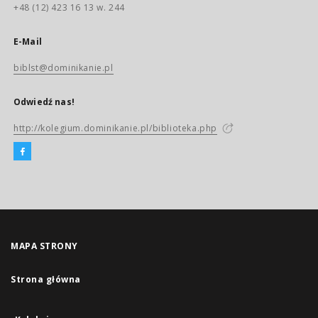
+48 (12) 423 16 13 w. 244
E-Mail
biblst@dominikanie.pl
Odwiedź nas!
http://kolegium.dominikanie.pl/biblioteka.php
MAPA STRONY
Strona główna