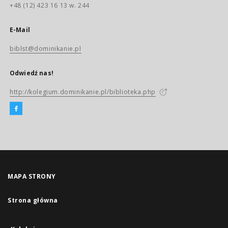
+48 (12) 423 16 13 w. 244
E-Mail
biblst@dominikanie.pl
Odwiedź nas!
http://kolegium.dominikanie.pl/biblioteka.php
MAPA STRONY
Strona główna