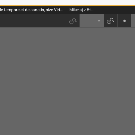
Sermones de tempore et de sanctis, sive Viridarius
Mikołaj z Błonia ( -ca 1448)