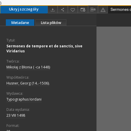
)
Ukryj szczegóły
Metadane
Lista plików
Tytuł:
Sermones de tempore et de sanctis, sive
Viridarius
Twórca:
Mikołaj z Błonia ( -ca 1448)
Współtwórca:
Husner, Georg (14..-1506).
Wydawca:
Typographus Iordani
Data wydania:
23 VIII 1498
Format: