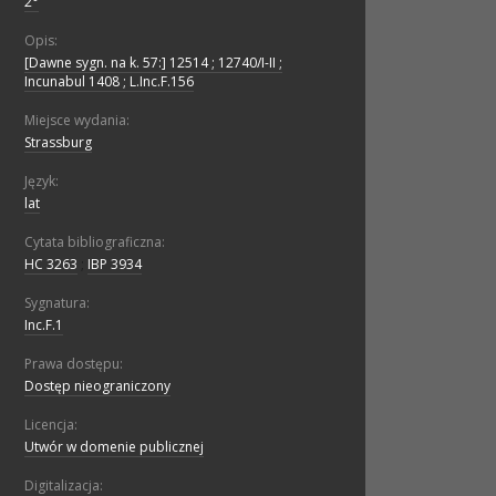
2°
Opis:
[Dawne sygn. na k. 57:] 12514 ; 12740/I-II ;
Incunabul 1408 ; L.Inc.F.156
Miejsce wydania:
Strassburg
Język:
lat
Cytata bibliograficzna:
HC 3263
;
IBP 3934
Sygnatura:
Inc.F.1
Prawa dostępu:
Dostęp nieograniczony
Licencja:
Utwór w domenie publicznej
Digitalizacja: