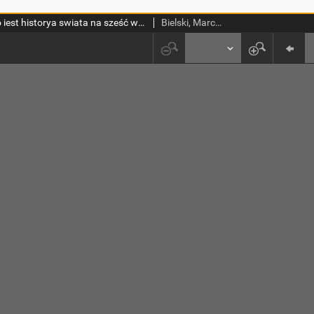
Kronika tho iest historya swiata na sześć wiekow, a czterzy moliarchie, rozdzielona z rozmaitych historykow, tak w swiętym pismie krześćiańskim zydowskim, iako y pogańskim, wybierana y na polski ięzyk wypisana dosthathecżney niż pierwey, s przydanim wiele rzeczy nowych: od pocżątku swiata, aż do tego roku, ktory sie pisze 1564. s figurami ochędożnymi y własnymi
Bielski, Marcin (1495-1575)