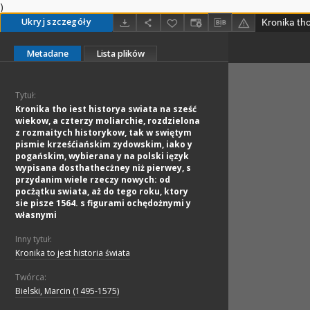
)
Ukryj szczegóły
Metadane
Lista plików
Tytuł:
Kronika tho iest historya swiata na sześć
wiekow, a czterzy moliarchie, rozdzielona
z rozmaitych historykow, tak w swiętym
pismie krześćiańskim zydowskim, iako y
pogańskim, wybierana y na polski ięzyk
wypisana dosthathecżney niż pierwey, s
przydanim wiele rzeczy nowych: od
pocżątku swiata, aż do tego roku, ktory
sie pisze 1564. s figurami ochędożnymi y
własnymi
Inny tytuł:
Kronika to jest historia świata
Twórca:
Bielski, Marcin (1495-1575)