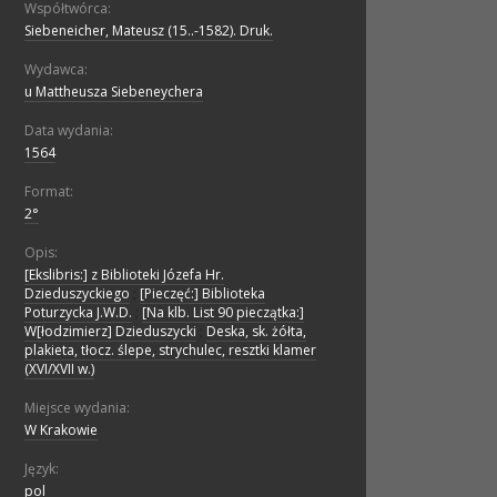
Współtwórca:
Siebeneicher, Mateusz (15..-1582). Druk.
Wydawca:
u Mattheusza Siebeneychera
Data wydania:
1564
Format:
2°
Opis:
[Ekslibris:] z Biblioteki Józefa Hr.
Dzieduszyckiego
;
[Pieczęć:] Biblioteka
Poturzycka J.W.D.
;
[Na klb. List 90 pieczątka:]
W[łodzimierz] Dzieduszycki
;
Deska, sk. żółta,
plakieta, tłocz. ślepe, strychulec, resztki klamer
(XVI/XVII w.)
Miejsce wydania:
W Krakowie
Język:
pol