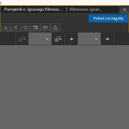
)
Pamiętnik o. Ignacego Klimowicza dominikanina i sybiraka z powstania 1863 r. T. 2
Klimowicz, Ignacy (1833-1902)
Pokaż szczegóły