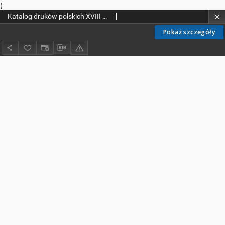
)
Katalog druków polskich XVIII w. Biblioteki Kolegium Filozoficzno-Teologicznego oo. Dominikanów w Krakowie
Pokaż szczegóły