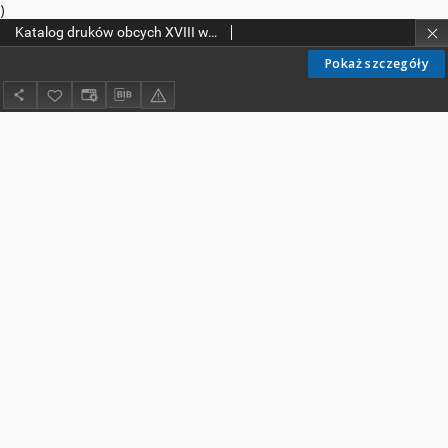
)
Katalog druków obcych XVIII w. Biblioteki Kolegium Filozoficzno-Teologicznego oo. Dominikanów w Krakowie
Pokaż szczegóły