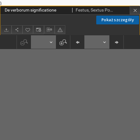
)
De verborum significatione
Festus, Sextus Pompeius (ca II w. n. e.)
Pokaż szczegóły