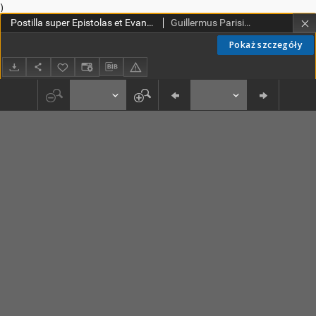
)
Postilla super Epistolas et Evangelia
Guillermus Parisiensis (1437-1485)
Pokaż szczegóły