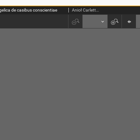
lica de casibus conscientiae
Anioł Carletti z Chivasso (bł. ; 1411-1495)