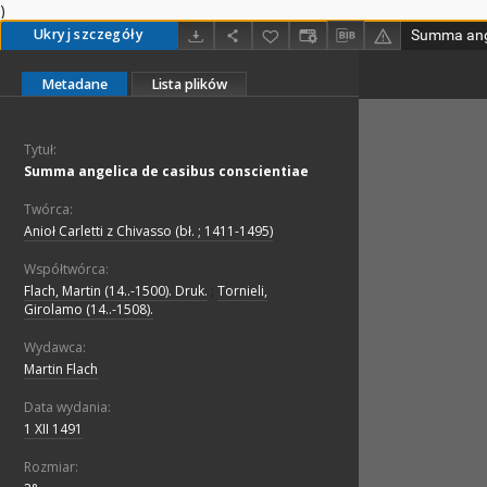
)
Ukryj szczegóły
Summa ange
Metadane
Lista plików
Tytuł:
Summa angelica de casibus conscientiae
Twórca:
Anioł Carletti z Chivasso (bł. ; 1411-1495)
Współtwórca:
Flach, Martin (14..-1500). Druk.
;
Tornieli,
Girolamo (14..-1508).
Wydawca:
Martin Flach
Data wydania:
1 XII 1491
Rozmiar: