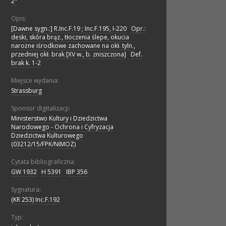
2°
Opis:
[Dawne sygn.:] R.Inc.F.19 ; Inc.F.195, I-220
;
Opr.:
deski, skóra brąz., tłoczenia ślepe, okucia
narożne iśrodkowe zachowane na okł. tyln.,
przedniej okł. brak [XV w., b. zniszczona]
;
Def.
brak k. 1-2
Miejsce wydania:
Strassburg
Sponsor digitalizacji:
Ministerstwo Kultury i Dziedzictwa
Narodowego - Ochrona i Cyfryzacja
Dziedzictwa Kulturowego
(03212/15/FPK/NIMOZ)
Cytata bibliograficzna:
GW 1932
;
H 5391
;
IBP 356
Sygnatura:
(KR 253) Inc.F.192
Typ: