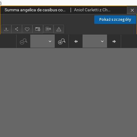
)
Summa angelica de casibus conscientiae
Anioł Carletti z Chivasso (bł. ; 1411-1495)
Pokaż szczegóły