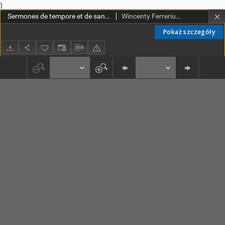
)
Sermones de tempore et de sanctis. [P. 2]
Wincenty Ferreriusz (św. ; ca 1350-1419)
Pokaż szczegóły