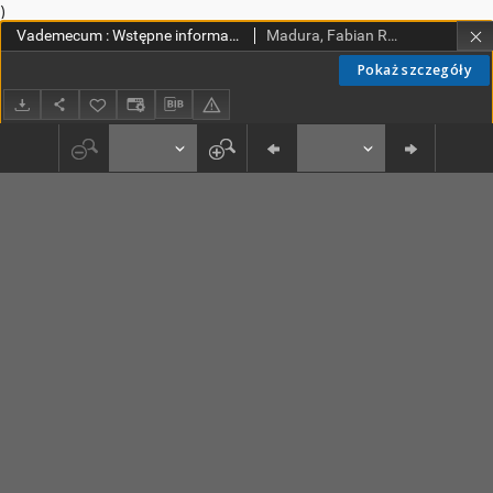
)
Vademecum : Wstępne informacje dla studiów nad historią dominikanów w Polsce
Madura, Fabian Roman OP (1892 - 1989)
Pokaż szczegóły