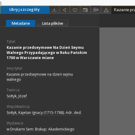
)
Ukryj szczegóły
Metadane
Lista plików
Tytuł:
Kazanie przedseymowe Na Dzień Seymu
Walnego Przypadającego w Roku Pańskim
1760 w Warszawie miane
Inny tytuł:
Kazanie przedsejmowe na dzień sejmu
walnego
Twórca:
Sołtyk, Józef
Współtwórca:
Sołtyk, Kajetan Ignacy (1715-1788). Adr. ded.
Wydawca:
w Drukarni Sem: Biskup: Akademickiego