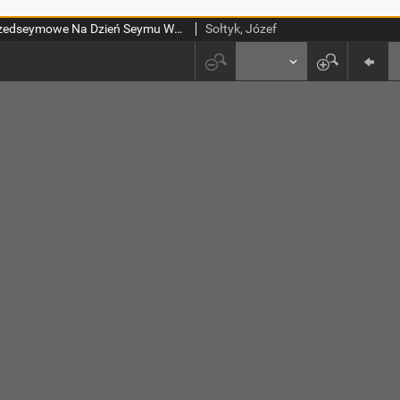
Kazanie przedseymowe Na Dzień Seymu Walnego Przypadającego w Roku Pańskim 1760 w Warszawie miane
Sołtyk, Józef