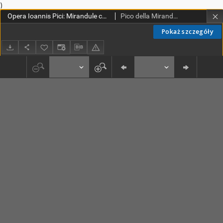
)
Opera Ioannis Pici: Mirandule comitis concordie littera[rum] principis: nouissime accurate reuisa (addito generali super omnibus memoratu dignis regesto) quarumcunque facultatum professoribus tam iucunda quam proficua
Pico della Mirandola, Giovanni Francesco (1470-1533)
Pokaż szczegóły