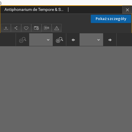
)
Antiphonarium de Tempore & Sanctis, juxta ritum Sacri Ordinis Praedicatorum [...]
Pokaż szczegóły