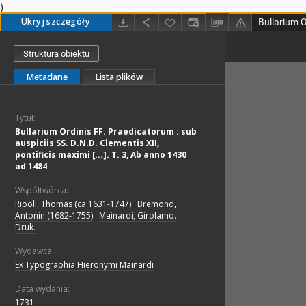
)
Ukryj szczegóły
Struktura obiektu
Metadane
Lista plików
Tytuł:
Bullarium Ordinis FF. Praedicatorum : sub
auspiciis SS. D.N.D. Clementis XII,
pontificis maximi [...]. T. 3, Ab anno 1430
ad 1484
Współtwórca:
Ripoll, Thomas (ca 1631-1747)
;
Bremond,
Antonin (1682-1755)
;
Mainardi, Girolamo.
Druk.
Wydawca:
Ex Typographia Hieronymi Mainardi
Data wydania:
1731