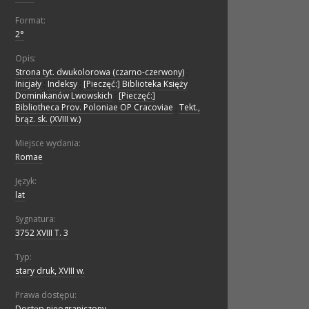
Format:
2°
Opis:
Strona tyt. dwukolorowa (czarno-czerwony)
;
Inicjały
;
Indeksy
;
[Pieczęć:] Biblioteka Księży
Dominikanów Lwowskich
;
[Pieczęć:]
Bibliotheca Prov. Poloniae OP Cracoviae
;
Tekt.,
brąz. sk. (XVIII w.)
Miejsce wydania:
Romae
Język:
lat
Sygnatura:
3752 XVIII T. 3
Typ:
stary druk, XVIII w.
Prawa dostępu:
Dostęp nieograniczony