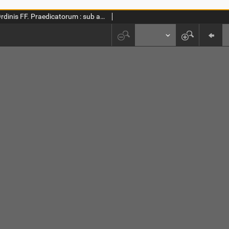
Bullarium Ordinis FF. Praedicatorum : sub auspiciis SS. D.N.D. Clementis XII, pontificis maximi [...]. T. 3, Ab anno 1430 ad 1484