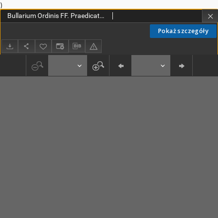
)
Bullarium Ordinis FF. Praedicatorum : sub auspiciis SS. D.N.D. Benedicti XIV P. M., [...]. T. 8, Praedictum Tractatum, Supplementa duo, & varios Indices complectens
Pokaż szczegóły