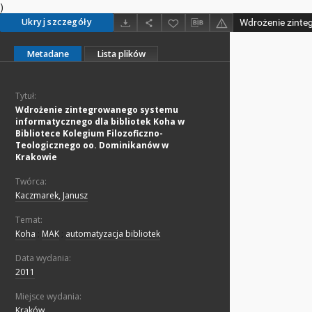
)
Ukryj szczegóły
Metadane
Lista plików
Tytuł:
Wdrożenie zintegrowanego systemu
informatycznego dla bibliotek Koha w
Bibliotece Kolegium Filozoficzno-
Teologicznego oo. Dominikanów w
Krakowie
Twórca:
Kaczmarek, Janusz
Temat:
Koha
;
MAK
;
automatyzacja bibliotek
Data wydania:
2011
Miejsce wydania:
Kraków