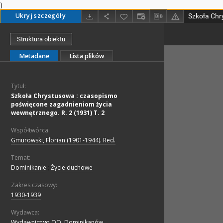
)
Ukryj szczegóły
Struktura obiektu
Metadane
Lista plików
Tytuł:
Szkoła Chrystusowa : czasopismo
poświęcone zagadnieniom życia
wewnętrznego. R. 2 (1931) T. 2
Współtwórca:
Gmurowski, Florian (1901-1944). Red.
Temat:
Dominikanie
;
Życie duchowe
Zakres czasowy:
1930-1939
Wydawca:
Wydawnictwo OO. Dominikanów