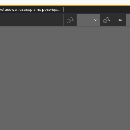
Szkoła Chrystusowa : czasopismo poświęcone zagadnieniom życia wewnętrznego. R. 2 (1931) T. 2