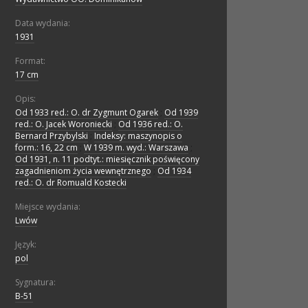
Data wydania:
1931
Format:
17 cm
Opis:
Od 1933 red.: O. dr Zygmunt Ogarek
;
Od 1939
red.: O. Jacek Woroniecki
;
Od 1936 red.: O.
Bernard Przybylski
;
Indeksy: maszynopis o
form.: 16, 22 cm
;
W 1939 m. wyd.: Warszawa
;
Od 1931, n. 11 podtyt.: miesięcznik poświęcony
zagadnieniom życia wewnętrznego
;
Od 1934
red.: O. dr Romuald Kostecki
Miejsce wydania:
Lwów
Język:
pol
Sygnatura:
B-51