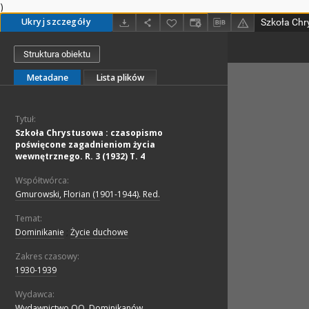
)
Ukryj szczegóły
Struktura obiektu
Metadane
Lista plików
Tytuł:
Szkoła Chrystusowa : czasopismo
poświęcone zagadnieniom życia
wewnętrznego. R. 3 (1932) T. 4
Współtwórca:
Gmurowski, Florian (1901-1944). Red.
Temat:
Dominikanie
;
Życie duchowe
Zakres czasowy:
1930-1939
Wydawca:
Wydawnictwo OO. Dominikanów