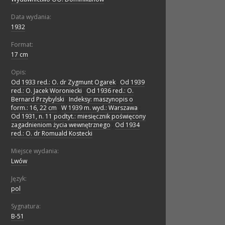
Data wydania:
1932
Format:
17 cm
Opis:
Od 1933 red.: O. dr Zygmunt Ogarek
;
Od 1939
red.: O. Jacek Woroniecki
;
Od 1936 red.: O.
Bernard Przybylski
;
Indeksy: maszynopis o
form.: 16, 22 cm
;
W 1939 m. wyd.: Warszawa
;
Od 1931, n. 11 podtyt.: miesięcznik poświęcony
zagadnieniom życia wewnętrznego
;
Od 1934
red.: O. dr Romuald Kostecki
Miejsce wydania:
Lwów
Język:
pol
Sygnatura:
B-51