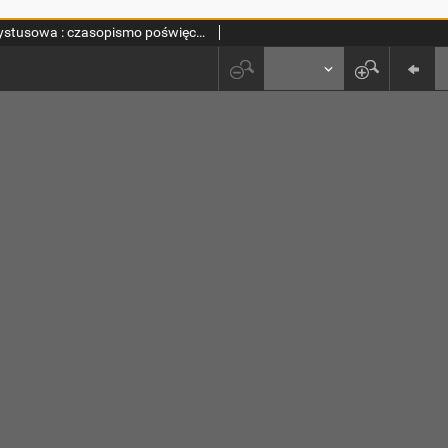
Szkoła Chrystusowa : czasopismo poświęcone zagadnieniom życia wewnętrznego. R. 3 (1932) T. 4