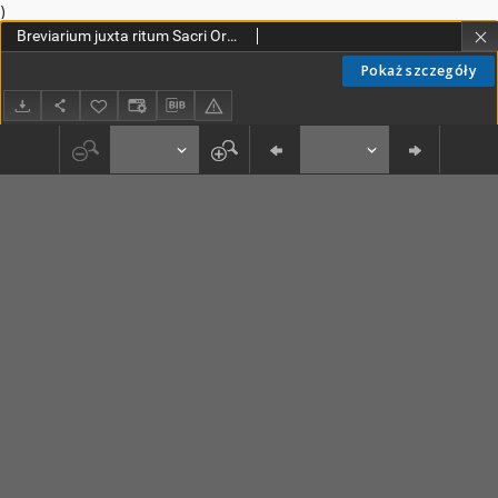
)
Breviarium juxta ritum Sacri Ordinis Praedicatorum. Pars 1
Pokaż szczegóły