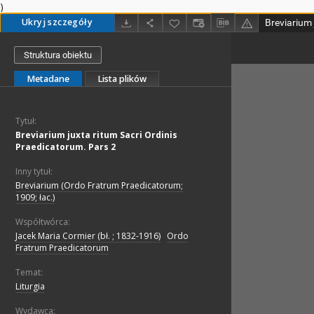
)
Ukryj szczegóły
Struktura obiektu
Metadane
Lista plików
Tytuł:
Breviarium juxta ritum Sacri Ordinis
Praedicatorum. Pars 2
Inny tytuł:
Breviarium (Ordo Fratrum Praedicatorum;
1909; łac.)
Współtwórca:
Jacek Maria Cormier (bł. ; 1832-1916)
;
Ordo
Fratrum Praedicatorum
Temat:
Liturgia
Wydawca: