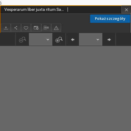
)
Vesperarum liber juxta ritum Sacri Ordinis Praedicatorum
Pokaż szczegóły