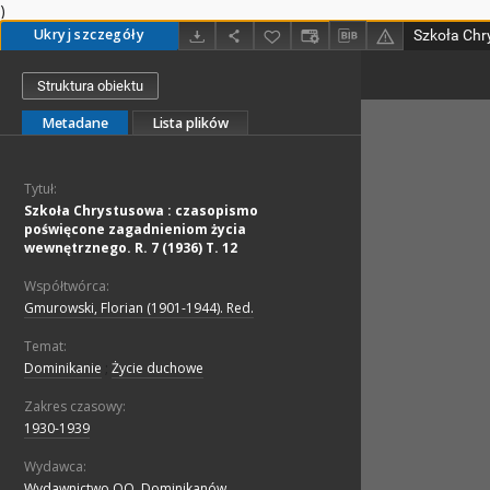
)
Ukryj szczegóły
Struktura obiektu
Metadane
Lista plików
Tytuł:
Szkoła Chrystusowa : czasopismo
poświęcone zagadnieniom życia
wewnętrznego. R. 7 (1936) T. 12
Współtwórca:
Gmurowski, Florian (1901-1944). Red.
Temat:
Dominikanie
;
Życie duchowe
Zakres czasowy:
1930-1939
Wydawca:
Wydawnictwo OO. Dominikanów