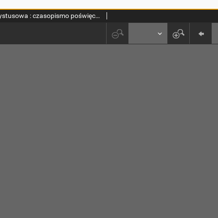
Szkoła Chrystusowa : czasopismo poświęcone zagadnieniom życia wewnętrznego. R. 7 (1936) T. 12