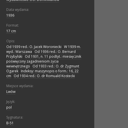
Data wydania:
1936
Format:
17 cm
Opis:
Od 1939 red.: O. Jacek Woroniecki
;
W 1939 m.
wyd.: Warszawa
;
Od 1936 red.: O. Bernard
Przybylski
;
Od 1931, n. 11 podtyt.: miesięcznik
poświęcony zagadnieniom życia
wewnętrznego
;
Od 1933 red.: O. dr Zygmunt
Ogarek
;
Indeksy: maszynopis o form.: 16, 22
cm
;
Od 1934 red.: O. dr Romuald Kostecki
Miejsce wydania:
Lwów
Język:
pol
Sygnatura:
B-51