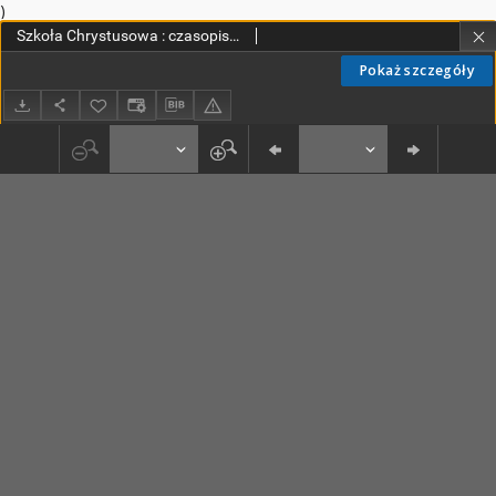
)
Szkoła Chrystusowa : czasopismo poświęcone zagadnieniom życia wewnętrznego. R. 9 (1938) T. 16
Pokaż szczegóły