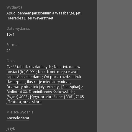
Wydawca:
Apud Joannem Janssonium a Waesberge, [et]
Haeredes Elizei Weyerstraet
Data wydania:
1671
Format:
2°
Opis:
Część tabl. il. rozkładanych ; Na s. tyt. data w
postaci (I) I) CLXXI ; Na k. front. miejsce wyd.
zapis. Amstelaedami ; Od pocz. rozdz. I druk
dwuszpalt. ; Ilustracje miedziorytnicze ;
Drzeworytnicze inicjały i winiety ; [Pieczątka:] z
Biblioteki XX. Dominikanów Krakowskich ;
[Sygn.:] 4003 ; [Sygn. przekreślone:] 3961, 7105
; Tektura, brąz. skóra
Miejsce wydania:
Amstelodami
Język: