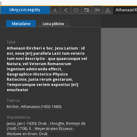
)
Ukryj szczegóły
Metadane
Lista plików
Tytuł:
Athanasii Kircheri e Soc. Jesu Latium : id
est, nova [et] parallela Latii tum veteris
tum novi descriptio : qua quaecunque vel
Natura, vel Veterum Romanorum
Ingenium admiranda effecit,
Geographico-Historico-Physico
Ratiocinio, juxta rerum gestarum,
Temporumque seriem exponitur [et]
enucleatur
Twórca:
Kircher, Athanasius (1602-1680)
Współtwórca:
Jansz, Jan ( -1630). Druk. ; Hooghe, Romeyn de
(1645-1708). Il. ; Weyerstraten Elizaeus -
Weduwe en Erven. Druk.