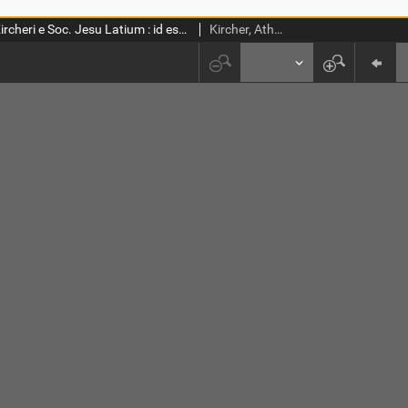
Athanasii Kircheri e Soc. Jesu Latium : id est, nova [et] parallela Latii tum veteris tum novi descriptio : qua quaecunque vel Natura, vel Veterum Romanorum Ingenium admiranda effecit, Geographico-Historico-Physico Ratiocinio, juxta rerum gestarum, Temporumque seriem exponitur [et] enucleatur
Kircher, Athanasius (1602-1680)