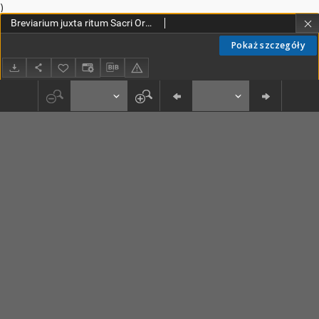
)
Breviarium juxta ritum Sacri Ordinis Praedicatorum
Pokaż szczegóły